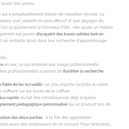
ouvert des portes.
on qui a perpétuellement besoin de nouvelles recrues. La
es salons sont souvent en sous-effectif et que dégager du
’est là qu’intervient la formation POA : elle ajoute un maillon
e permet aux jeunes
d’acquérir des bases solides tant en
st un véritable atout dans leur recherche d’apprentissage
ifs :
ce
en eux, ce qui améliore leur image professionnelle
rches professionnelles a permis de
fluidifier la recherche
l’idée de les accueillir
car, peu importe l’activité du salon,
 suffisant sur les bases de la coiffure
lus rapide
du fait des connaissances déjà acquises
ement pédagogique personnalisé
qui se poursuit lors de
tation des deux parties
: à la fois des apprenants
mais aussi des employeurs de se rassurer. Pour l’anecdote,