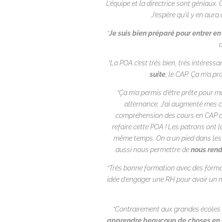
L’équipe et la directrice sont géniaux.
J’espère qu’il y en aura
“
Je suis bien préparé pour entrer e
a
“La POA c’est très bien, très intéress
suite
, le CAP. Ça m’a pr
“Ça m’a permis d’être prête pour m
alternance. J’ai augmenté mes co
compréhension des cours en CAP auj
refaire cette POA ! Les patrons ont l
même temps. On a un pied dans les c
aussi nous permettre de
nous rendr
“Très bonne formation avec des forma
idée d’engager une RH pour avoir un mé
“Contrairement aux grandes écoles où
apprendre beaucoup de choses en 