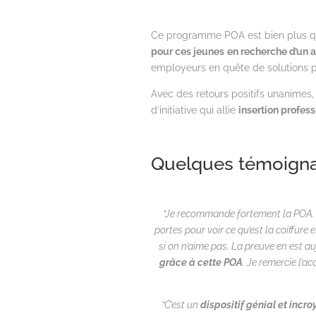
Ce programme POA est bien plus qu’
pour ces jeunes
en recherche d’un a
employeurs en quête de solutions p
Avec des retours positifs unanimes,
d’initiative qui allie
insertion profes
Quelques témoignag
“Je recommande fortement la POA. J
portes pour voir ce qu’est la coiffure
si on n’aime pas. La preuve en est au
grâce à cette POA
. Je remercie l’a
“C’est un
dispositif génial et incr