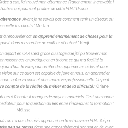
 Grâce à eux, j’ai trouvé mon alternance. Franchement, incroyable !
 d’autres qui pourront profiter de cette POA.” Osana
n alternance
. Avant je ne savais pas comment tenir un ciseaux ou
ccueillir les clients.”
Meftah
ant à renouveler car
on apprend énormément de choses pour la
opulsé dans ma carrière de coiffeur débutant.”
Kenji
on départ en CAP. C’est grâce au stage que j’ai pu trouver mon
nnaissances en pratique et en théorie ce qui m’a facilité la
ourd’hui. Je vote pour arrêter de supprimer les aides et pour
a vision sur ce qu’on est capable de faire et nous, on apprend en
ours qu’on va avoir et dans notre vie professionnelle. Ça peut
e compte de la réalité du métier et de la difficulté.
”
Oriane
teurs à l’écoute. Il manque de moyens matériels. C’est une bonne
diateur pour la question du lien entre l’individu et la formation.”
Mélissa
 l’on n’a pas de suivi rapproché, on le retrouve en POA. J’ai pu
très peu de temps
dans une atmosphère qui donnait envie, avec