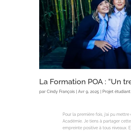
La Formation POA : “Un tr
par
Cindy François
|
Avr 9, 2025
|
Projet étudiant
Pour la première fois, j’ai pu mettr
Académie. Je tiens à partager cette
empreinte positive à tous niveaux. E