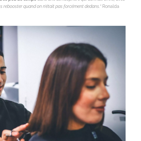
s rebooster quand on n’était pas forcément dedans.”
Ronalda