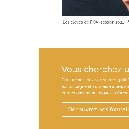
Les élèves de POA (session 2024), f
Vous cherchez un
Comme nos élèves, reprenez goût à 
accompagne et vous aide à préparer
perfectionnement, trouvez la forma
Découvrez nos format