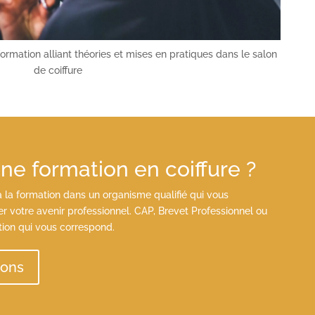
ormation alliant théories et mises en pratiques dans le salon
de coiffure
e formation en coiffure ?
la formation dans un organisme qualifié qui vous
 votre avenir professionnel. CAP, Brevet Professionnel ou
tion qui vous correspond.
ions