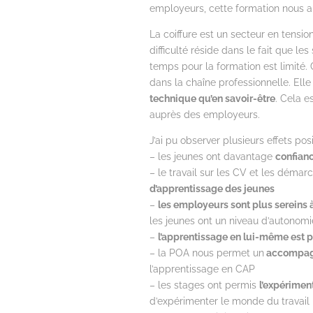
employeurs, cette formation nous a 
La coiffure est un secteur en tensi
difficulté réside dans le fait que l
temps pour la formation est limité. C
dans la chaîne professionnelle. Ell
technique qu’en savoir-être
. Cela e
auprès des employeurs.
J’ai pu observer plusieurs effets posit
– les jeunes ont davantage
confian
– le travail sur les CV et les déma
d’apprentissage des jeunes
–
les employeurs sont plus sereins à 
les jeunes ont un niveau d’autonomie
–
l’apprentissage en lui-même est p
– la POA nous permet un
accompagn
l’apprentissage en CAP
– les stages ont permis
l’expérimen
d’expérimenter le monde du travail 